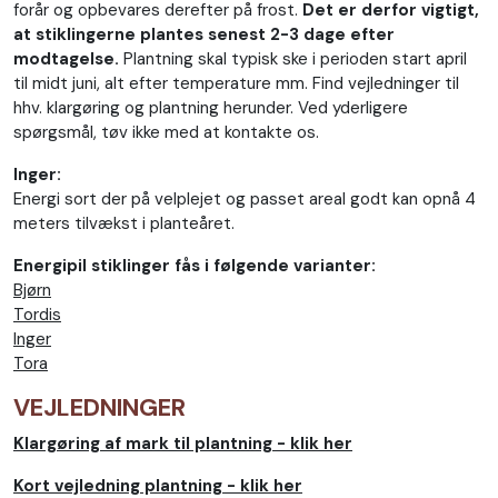
forår og opbevares derefter på frost.
Det er derfor vigtigt,
at stiklingerne plantes senest 2-3 dage efter
modtagelse.
Plantning skal typisk ske i perioden start april
til midt juni, alt efter temperature mm. Find vejledninger til
hhv. klargøring og plantning herunder. Ved yderligere
spørgsmål, tøv ikke med at kontakte os.
Inger:
Energi sort der på velplejet og passet areal godt kan opnå 4
meters tilvækst i planteåret.
Energipil stiklinger fås i følgende varianter:
Bjørn
Tordis
Inger
Tora
VEJLEDNINGER
Klargøring af mark til plantning - klik her
Kort vejledning plantning - klik her