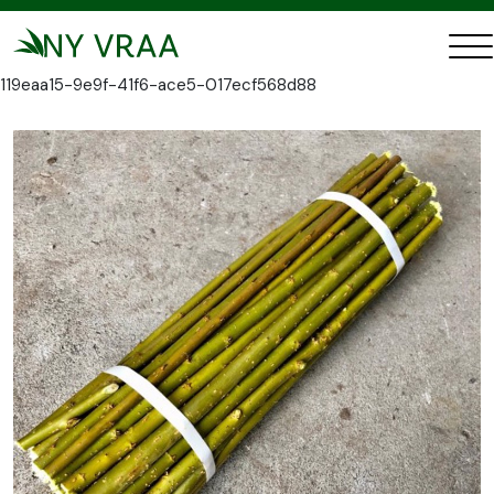
Genveje
Energipil stiklinger - økologisk
Inger stiklinger ØKO - Demopakke
119eaa15-9e9f-41f6-ace5-017ecf568d88