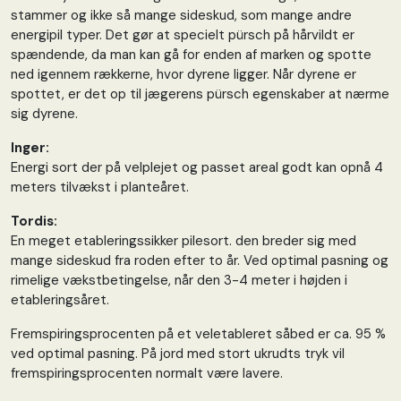
stammer og ikke så mange sideskud, som mange andre
energipil typer. Det gør at specielt pürsch på hårvildt er
spændende, da man kan gå for enden af marken og spotte
ned igennem rækkerne, hvor dyrene ligger. Når dyrene er
spottet, er det op til jægerens pürsch egenskaber at nærme
sig dyrene.
Inger:
Energi sort der på velplejet og passet areal godt kan opnå 4
meters tilvækst i planteåret.
Tordis:
En meget etableringssikker pilesort. den breder sig med
mange sideskud fra roden efter to år. Ved optimal pasning og
rimelige vækstbetingelse, når den 3-4 meter i højden i
etableringsåret.
Fremspiringsprocenten på et veletableret såbed er ca. 95 %
ved optimal pasning. På jord med stort ukrudts tryk vil
fremspiringsprocenten normalt være lavere.