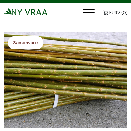
Genveje
Energipil stiklinger - økologisk
KURV
(
0
)
Sæsonvare