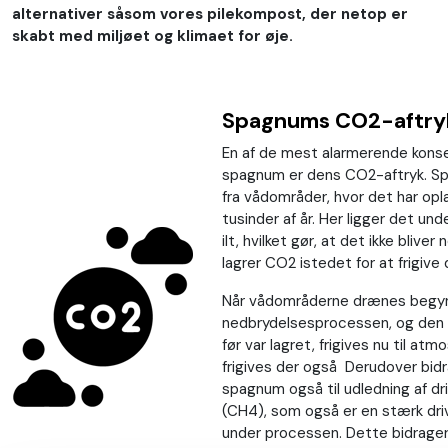
alternativer såsom vores pilekompost, der netop er
skabt med miljøet og klimaet for øje.
Spagnums CO2-aftry
En af de mest alarmerende kons
spagnum er dens CO2-aftryk. S
fra vådområder, hvor det har op
tusinder af år. Her ligger det und
ilt, hvilket gør, at det ikke bliv
lagrer CO2 istedet for at frigive
Når vådområderne drænes begy
nedbrydelsesprocessen, og den
før var lagret, frigives nu til at
frigives der også Derudover bidr
spagnum også til udledning af d
(CH4), som også er en stærk driv
under processen. Dette bidrager 