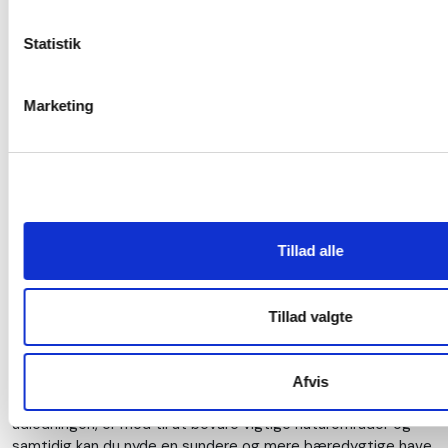
Fordele ved spagnumfr
Statistik
At vælge spagnumfrie alternativ
ikke kun en måde at beskytte mil
det kan også have praktiske forde
Marketing
Pilekompost og lignende produkt
struktur, bevare fugtighed og væ
sundere og mere robuste planter
potentielt kan reducere behovet
hvilket gør din have mere vedlig
bæredygtig.
Tillad alle
Tillad valgte
Konklusion
Valget om at vælge spagnumfri produkter til have og planter
har afgørende fordele for miljøet, truede naturtyper og ikke
Afvis
mindst din have. Ved at undgå spagnum reducerer du CO2-
udledningen, er med til at bevare vigtige naturområder og
samtidig kan du nyde en sundere og mere bæredygtige have.