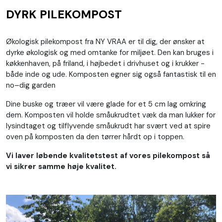
DYRK PILEKOMPOST
Økologisk pilekompost fra NY VRAA er til dig, der ønsker at
dyrke økologisk og med omtanke for miljøet. Den kan bruges i
køkkenhaven, på friland, i højbedet i drivhuset og i krukker -
både inde og ude. Komposten egner sig også fantastisk til en
no–dig garden
Dine buske og træer vil være glade for et 5 cm lag omkring
dem. Komposten vil holde småukrudtet væk da man lukker for
lysindtaget og tilflyvende småukrudt har svært ved at spire
oven på komposten da den tørrer hårdt op i toppen.
Vi laver løbende kvalitetstest af vores pilekompost så
vi sikrer samme høje kvalitet.