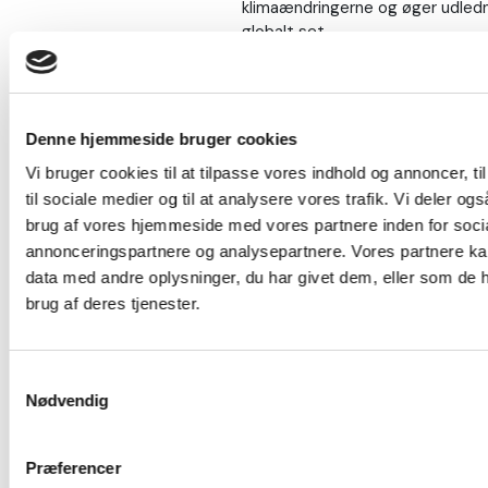
klimaændringerne og øger udledn
globalt set.
Beskyttelse af trued
Moserne, hvor spagnumen hentes
Denne hjemmeside bruger cookies
værdifuld og truet naturtype med
Vi bruger cookies til at tilpasse vores indhold og annoncer, til
inklusive sjældne plante- og dyre
til sociale medier og til at analysere vores trafik. Vi deler o
Spagnum opbygges over mange t
brug af vores hjemmeside med vores partnere inden for soci
udvindes og forbruges langt hurti
annonceringspartnere og analysepartnere. Vores partnere k
denne særlige naturtype med tid
data med andre oplysninger, du har givet dem, eller som de h
fortsat forbruger spagnum i de
brug af deres tjenester.
som vi ser nu, og udvindingen får
Dette fører til uoprettelige sk
Samtykkevalg
tab af mange naturlige levestede
Nødvendig
dyr. Som et resultat heraf er m
nu blevet beskyttede naturtyper
Præferencer