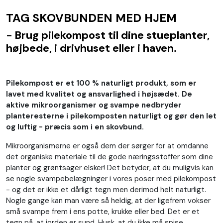
TAG SKOVBUNDEN MED HJEM
- Brug pilekompost til dine stueplanter,
højbede, i drivhuset eller i haven.
Pilekompost er et 100 % naturligt produkt, som er
lavet med kvalitet og ansvarlighed i højsædet. De
aktive mikroorganismer og svampe nedbryder
planteresterne i pilekomposten naturligt og gør den let
og luftig - præcis som i en skovbund.
Mikroorganismerne er også dem der sørger for at omdanne
det organiske materiale til de gode næringsstoffer som dine
planter og grøntsager elsker! Det betyder, at du muligvis kan
se nogle svampebelægninger i vores poser med pilekompost
- og det er ikke et dårligt tegn men derimod helt naturligt.
Nogle gange kan man være så heldig, at der ligefrem vokser
små svampe frem i ens potte, krukke eller bed. Det er et
tegn på, at jorden er sund. Husk, at du ikke må spise