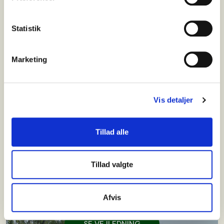
Statistik
Marketing
QUICKGUIDE PILESTIKLINGER
Vis detaljer
SE VEJLEDNING
Tillad alle
Tillad valgte
JAGTPLEJE
Afvis