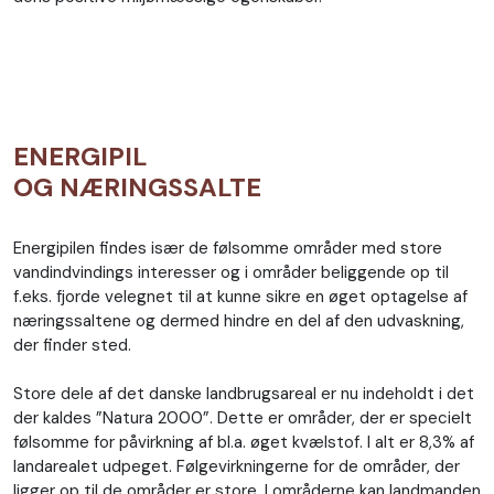
ENERGIPIL
OG NÆRINGSSALTE
Energipilen findes især de følsomme områder med store
vandindvindings interesser og i områder beliggende op til
f.eks. fjorde velegnet til at kunne sikre en øget optagelse af
næringssaltene og dermed hindre en del af den udvaskning,
der finder sted.
Store dele af det danske landbrugsareal er nu indeholdt i det
der kaldes ”Natura 2000”. Dette er områder, der er specielt
følsomme for påvirkning af bl.a. øget kvælstof. I alt er 8,3% af
landarealet udpeget. Følgevirkningerne for de områder, der
ligger op til de områder er store. I områderne kan landmanden