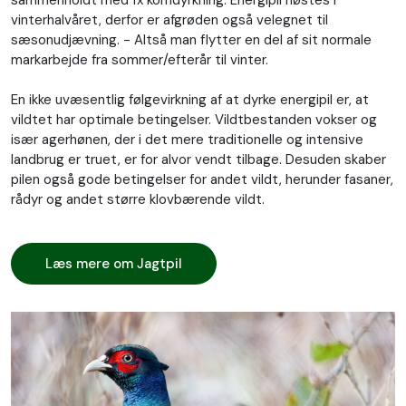
sammenholdt med fx korndyrkning. Energipil høstes i
vinterhalvåret, derfor er afgrøden også velegnet til
sæsonudjævning. - Altså man flytter en del af sit normale
markarbejde fra sommer/efterår til vinter.
En ikke uvæsentlig følgevirkning af at dyrke energipil er, at
vildtet har optimale betingelser. Vildtbestanden vokser og
især agerhønen, der i det mere traditionelle og intensive
landbrug er truet, er for alvor vendt tilbage. Desuden skaber
pilen også gode betingelser for andet vildt, herunder fasaner,
rådyr og andet større klovbærende vildt.
Læs mere om Jagtpil