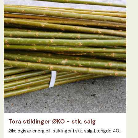
Tora stiklinger ØKO - stk. salg
Økologiske energipil-stiklinger i stk. salg Længde 40...