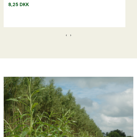
8,25 DKK
‹
›