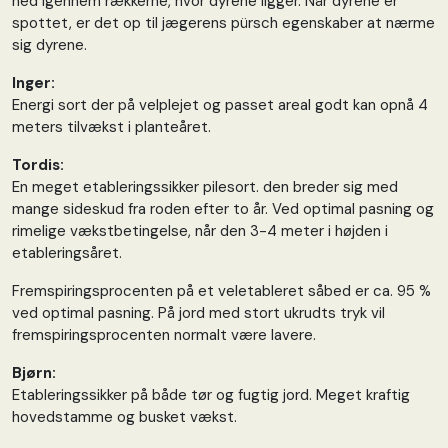
ned igennem rækkerne, hvor dyrene ligger. Når dyrene er
spottet, er det op til jægerens pürsch egenskaber at nærme
sig dyrene.
Inger:
Energi sort der på velplejet og passet areal godt kan opnå 4
meters tilvækst i planteåret.
Tordis:
En meget etableringssikker pilesort. den breder sig med
mange sideskud fra roden efter to år. Ved optimal pasning og
rimelige vækstbetingelse, når den 3-4 meter i højden i
etableringsåret.
Fremspiringsprocenten på et veletableret såbed er ca. 95 %
ved optimal pasning. På jord med stort ukrudts tryk vil
fremspiringsprocenten normalt være lavere.
Bjørn:
Etableringssikker på både tør og fugtig jord. Meget kraftig
hovedstamme og busket vækst.