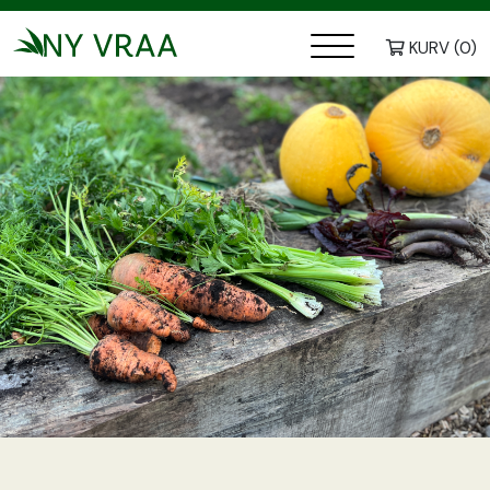
KURV
(
0
)