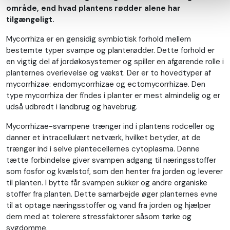
område, end hvad plantens rødder alene har
tilgængeligt.
Mycorrhiza er en gensidig symbiotisk forhold mellem
bestemte typer svampe og planterødder. Dette forhold er
en vigtig del af jordøkosystemer og spiller en afgørende rolle i
planternes overlevelse og vækst. Der er to hovedtyper af
mycorrhizae: endomycorrhizae og ectomycorrhizae. Den
type mycorrhiza der findes i planter er mest almindelig og er
udså udbredt i landbrug og havebrug.
Mycorrhizae-svampene trænger ind i plantens rodceller og
danner et intracellulært netværk, hvilket betyder, at de
trænger ind i selve plantecellernes cytoplasma. Denne
tætte forbindelse giver svampen adgang til næringsstoffer
som fosfor og kvælstof, som den henter fra jorden og leverer
til planten. I bytte får svampen sukker og andre organiske
stoffer fra planten. Dette samarbejde øger planternes evne
til at optage næringsstoffer og vand fra jorden og hjælper
dem med at tolerere stressfaktorer såsom tørke og
sygdomme.