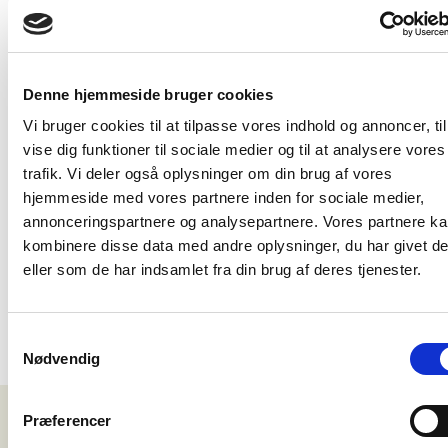
DEN LEVENDE JORD
Denne hjemmeside bruger cookies
Vi bruger cookies til at tilpasse vores indhold og annoncer, til
En jord med aktivt mikroliv er i konstant bevægelse og
forandring – ligesom naturen selv. Det gør dine planter
vise dig funktioner til sociale medier og til at analysere vores
stærkere, mere modstandsdygtige og giver ofte et højere
trafik. Vi deler også oplysninger om din brug af vores
udbytte med bedre smag og kvalitet.
hjemmeside med vores partnere inden for sociale medier,
annonceringspartnere og analysepartnere. Vores partnere k
Ved at dyrke med no-dig og tilføre levende kompost,
kombinere disse data med andre oplysninger, du har givet d
ligesom pilekompost, skaber du de ideelle betingelser for
eller som de har indsamlet fra din brug af deres tjenester.
mikrolivet. Og jo bedre forhold du giver dem, jo bedre passer
de på dine planter.
Samtykkevalg
Nødvendig
Præferencer