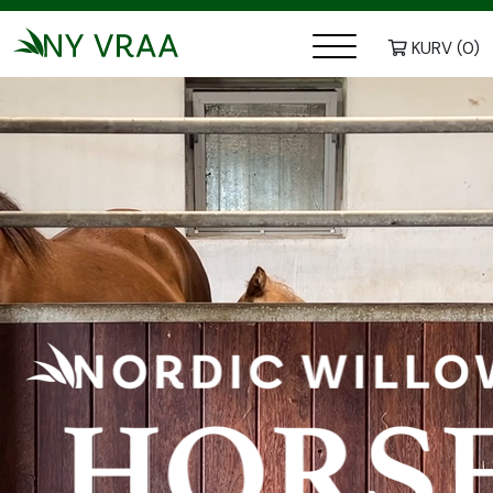
KURV
(
0
)