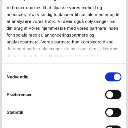
BIOBED Horse består af dansk pil, græs og andre urter,
Vi bruger cookies til at tilpasse vores indhold og
som komposteres naturligt. Under processen
annoncer, til at vise dig funktioner til sociale medier og til
nedbryder mikroorganismer materialet og skaber et
at analysere vores trafik. Vi deler også oplysninger om
let, luftigt produkt fyldt med mikroliv.
din brug af vores hjemmeside med vores partnere inden
De gavnlige mikroorganismer hjælper med at nedbryde
for sociale medier, annonceringspartnere og
organiske rester fra din hest. Samtidig bindes en stor del af
analysepartnere. Vores partnere kan kombinere disse
støvet, og ammoniakdampene reduceres. Mindre støv og
data med andre oplysninger, du har givet dem, eller som
bedre luft i stalden er afgørende for trivslen – både for hest
de har indsamlet fra din brug af deres tjenester.
og rytter.
Samtykkevalg
Nødvendig
LÆS MERE OM BIOBED HER
Præferencer
Statistik